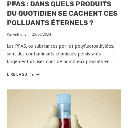
PFAS : DANS QUELS PRODUITS
DU QUOTIDIEN SE CACHENT CES
POLLUANTS ÉTERNELS ?
Par
Anthony
25/06/2024
Les PFAS, ou substances per- et polyfluoroalkylées,
sont des contaminants chimiques persistants
largement utilisés dans de nombreux produits en…
PFAS
LIRE LA SUITE
:
DANS
QUELS
PRODUITS
DU
QUOTIDIEN
SE
CACHENT
CES