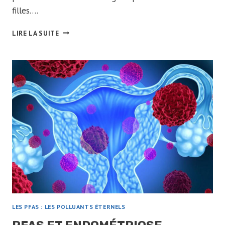
filles….
LES
LIRE LA SUITE
PFAS
PEUVENT-
ILS
CAUSER
LE
RETARD
DE
LA
PUBERTÉ
CHEZ
LES
JEUNES
FILLES ?
LES PFAS : LES POLLUANTS ÉTERNELS