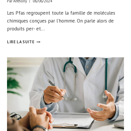
Par
Anthony
06/06/2024
Les Pfas regroupent toute la famille de molécules
chimiques conçues par l’homme. On parle alors de
produits per- et…
COMMENT
LIRE LA SUITE
LES
PFAS
CONTAMINENT-
ILS
NOTRE
EAU
POTABLE
?