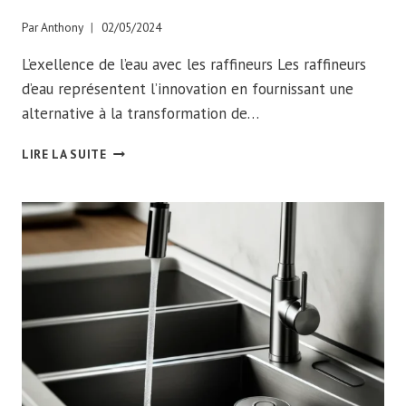
Par
Anthony
02/05/2024
L’exellence de l’eau avec les raffineurs Les raffineurs
d’eau représentent l’innovation en fournissant une
alternative à la transformation de…
LES
LIRE LA SUITE
RAFFINEURS
D’EAU :
L’ALLIÉ
DES
RESTAURANTS
ET
DES
ENTREPRISES
POUR
UNE
EAU
PREMIUM