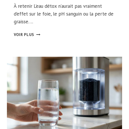
À retenir L’eau détox n’aurait pas vraiment
d’effet sur le foie, le pH sanguin ou la perte de
graisse….
EAU
VOIR PLUS
DÉTOX
:
MYTHE
OU
RÉALITÉ
?
CE
QUE
DIT
VRAIMENT
LA
SCIENCE