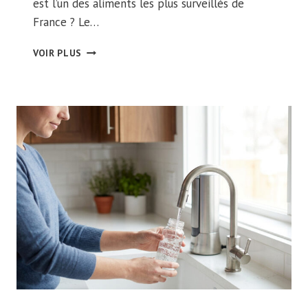
est l’un des aliments les plus surveillés de
France ? Le…
CONTRÔLE
VOIR PLUS
EAU
POTABLE
:
QUI
VEILLE
SUR
LA
QUALITÉ
DE
VOTRE
EAU
?