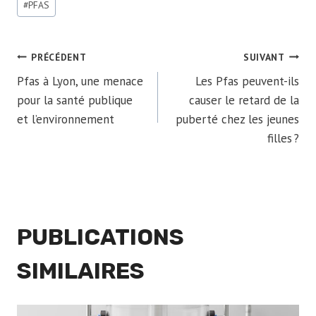
#
PFAS
de
la
publication :
NAVIGATION
PRÉCÉDENT
SUIVANT
Pfas à Lyon, une menace
Les Pfas peuvent-ils
DE
pour la santé publique
causer le retard de la
et l’environnement
puberté chez les jeunes
L’ARTICLE
filles ?
PUBLICATIONS
SIMILAIRES