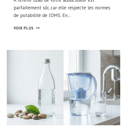
parfaitement sûr, car elle respecte les normes
de potabilité de l’OMS. En…
PEUT-
VOIR PLUS
ON
BOIRE
L’EAU
D’UN
ADOUCISSEUR
?
CE
QU’IL
FAUT
SAVOIR