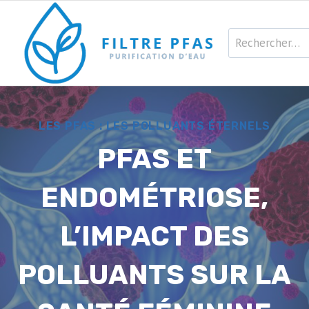
Aller
au
Rechercher :
contenu
LES PFAS : LES POLLUANTS ÉTERNELS
PFAS ET
ENDOMÉTRIOSE,
L’IMPACT DES
POLLUANTS SUR LA