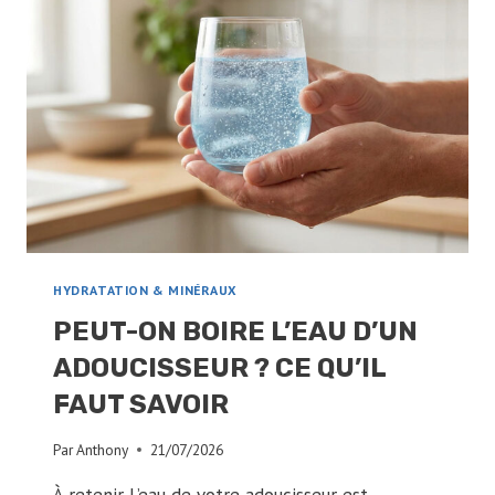
RÉEL
OU
SOLUTION
POUR
VOTRE
SANTÉ
?
HYDRATATION & MINÉRAUX
PEUT-ON BOIRE L’EAU D’UN
ADOUCISSEUR ? CE QU’IL
FAUT SAVOIR
Par
Anthony
21/07/2026
À retenir L’eau de votre adoucisseur est