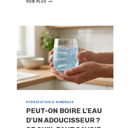
VOIR PLUS
ACTIF
ET
EAU
:
DANGER
RÉEL
OU
SOLUTION
POUR
VOTRE
SANTÉ
?
HYDRATATION & MINÉRAUX
PEUT-ON BOIRE L’EAU
D’UN ADOUCISSEUR ?