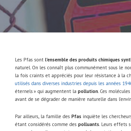
Les Pfas sont
l’ensemble des produits chimiques synt
naturel. On les connaît plus communément sous le no
la fois craints et appréciés pour leur résistance à la ch
utilisés dans diverses industries depuis les années 194
éternels » qui augmentent la
pollution
. Ces molécules
avant de se dégrader de manière naturelle dans l’env
Par ailleurs, la famille des
Pfas
inquiète les chercheurs
étant considérés comme des
polluants
. Leurs effets 