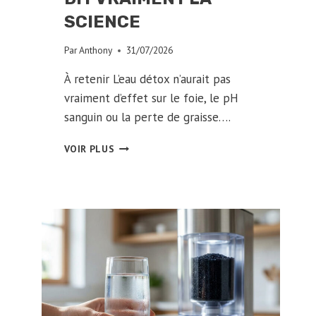
SCIENCE
Par
Anthony
31/07/2026
À retenir L’eau détox n’aurait pas
vraiment d’effet sur le foie, le pH
sanguin ou la perte de graisse….
EAU
VOIR PLUS
DÉTOX
:
MYTHE
OU
RÉALITÉ
?
CE
QUE
DIT
VRAIMENT
LA