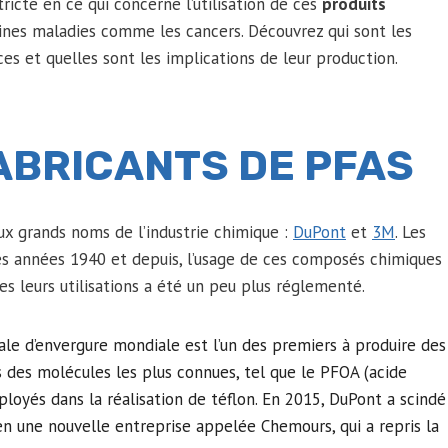
ricte en ce qui concerne l’utilisation de ces
produits
taines maladies comme les cancers. Découvrez qui sont les
ces et quelles sont les implications de leur production.
ABRICANTS DE PFAS
x grands noms de l’industrie chimique :
DuPont
et
3M
. Les
s années 1940 et depuis, l’usage de ces composés chimiques
s leurs utilisations a été un peu plus réglementé.
ale d’envergure mondiale est l’un des premiers à produire des
rs des molécules les plus connues, tel que le PFOA (acide
loyés dans la réalisation de téflon. En 2015, DuPont a scindé
n une nouvelle entreprise appelée Chemours, qui a repris la