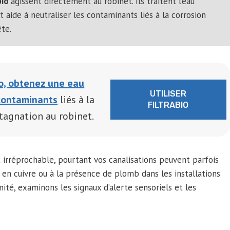
bio
agissent directement au robinet. Ils traitent l’eau
 aide à neutraliser les contaminants liés à la corrosion
ête.
io, obtenez une eau
UTILISER
contaminants
liés à la
FILTRABIO
stagnation au robinet.
 irréprochable, pourtant vos canalisations peuvent parfois
x en cuivre ou à la présence de plomb dans les installations
ité, examinons les signaux d’alerte sensoriels et les