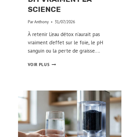
SCIENCE
Par
Anthony
31/07/2026
À retenir L’eau détox n’aurait pas
vraiment d’effet sur le foie, le pH
sanguin ou la perte de graisse….
EAU
VOIR PLUS
DÉTOX
:
MYTHE
OU
RÉALITÉ
?
CE
QUE
DIT
VRAIMENT
LA