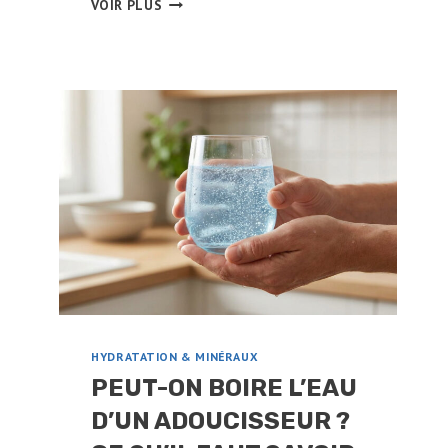
VOIR PLUS
ACTIF
ET
EAU
:
DANGER
RÉEL
OU
SOLUTION
POUR
VOTRE
SANTÉ
?
HYDRATATION & MINÉRAUX
PEUT-ON BOIRE L’EAU
D’UN ADOUCISSEUR ?