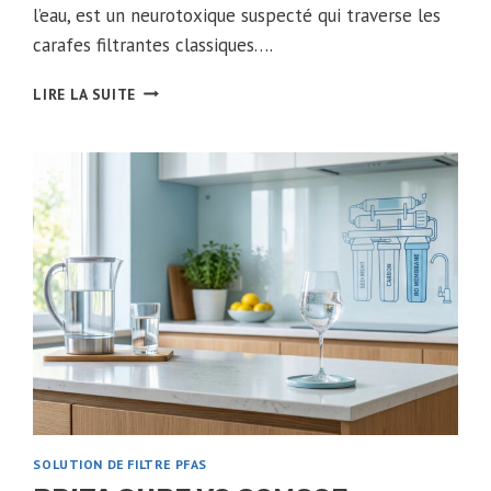
l’eau, est un neurotoxique suspecté qui traverse les
carafes filtrantes classiques….
ALUMINIUM
LIRE LA SUITE
EAU
ROBINET
:
RISQUES
SUR
LA
SANTÉ
ET
SOLUTION
RADICALE
SOLUTION DE FILTRE PFAS