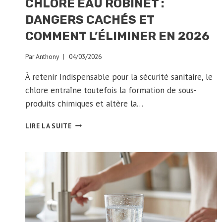
CHLORE EAU ROBINET :
DANGERS CACHÉS ET
COMMENT L’ÉLIMINER EN 2026
Par
Anthony
04/03/2026
À retenir Indispensable pour la sécurité sanitaire, le
chlore entraîne toutefois la formation de sous-
produits chimiques et altère la…
CHLORE
LIRE LA SUITE
EAU
ROBINET
:
DANGERS
CACHÉS
ET
COMMENT
L’ÉLIMINER
EN