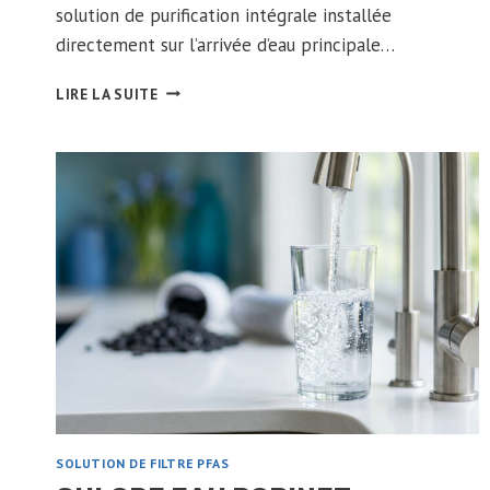
solution de purification intégrale installée
directement sur l’arrivée d’eau principale…
FILTRABIO
LIRE LA SUITE
500
:
L’UNIQUE
PURIFICATEUR
D’EAU
MAISON
QU’IL
VOUS
FAUT
SOLUTION DE FILTRE PFAS