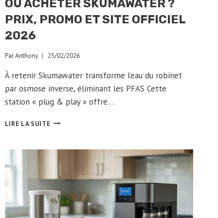
OÙ ACHETER SKUMAWATER ?
PRIX, PROMO ET SITE OFFICIEL
2026
Par
Anthony
25/02/2026
À retenir Skumawater transforme l’eau du robinet
par osmose inverse, éliminant les PFAS Cette
station « plug & play » offre…
OÙ
LIRE LA SUITE
ACHETER
SKUMAWATER
?
PRIX,
PROMO
ET
SITE
OFFICIEL
2026