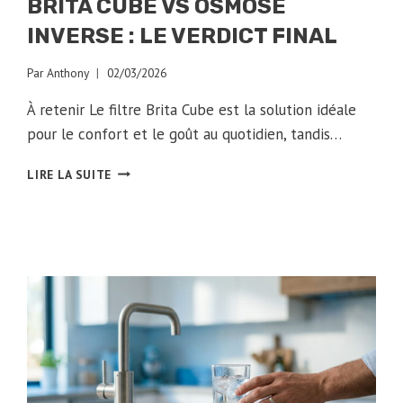
BRITA CUBE VS OSMOSE
INVERSE : LE VERDICT FINAL
Par
Anthony
02/03/2026
À retenir Le filtre Brita Cube est la solution idéale
pour le confort et le goût au quotidien, tandis…
BRITA
LIRE LA SUITE
CUBE
VS
OSMOSE
INVERSE
:
LE
VERDICT
FINAL