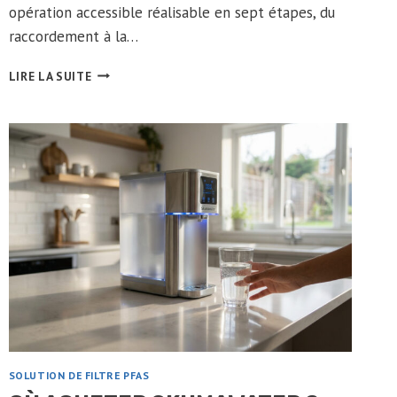
opération accessible réalisable en sept étapes, du
raccordement à la…
INSTALLATION
LIRE LA SUITE
FILTRE
SOUS
EVIER:
TOUT
CE
QU’IL
FAUT
SAVOIR
SOLUTION DE FILTRE PFAS