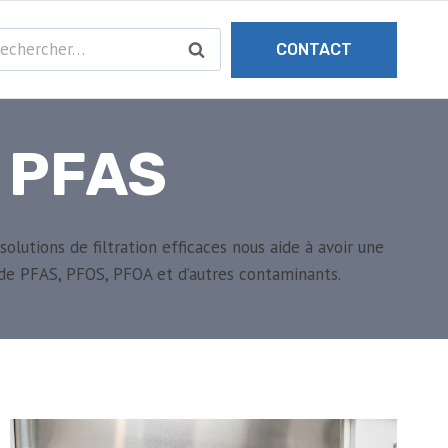
chercher :
CONTACT
 PFAS
olutions de filtration efficaces nous aide à avoir une
l de PFAS, PFOS, PFOA et d’autres contaminants.