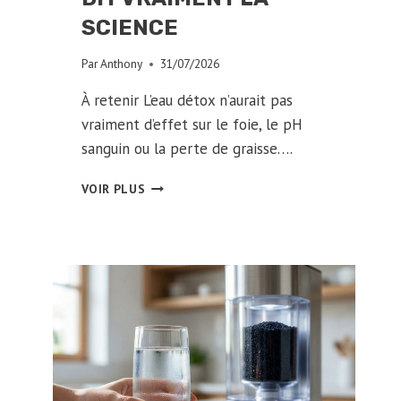
SCIENCE
Par
Anthony
31/07/2026
À retenir L’eau détox n’aurait pas
vraiment d’effet sur le foie, le pH
sanguin ou la perte de graisse….
EAU
VOIR PLUS
DÉTOX
:
MYTHE
OU
RÉALITÉ
?
CE
QUE
DIT
VRAIMENT
LA