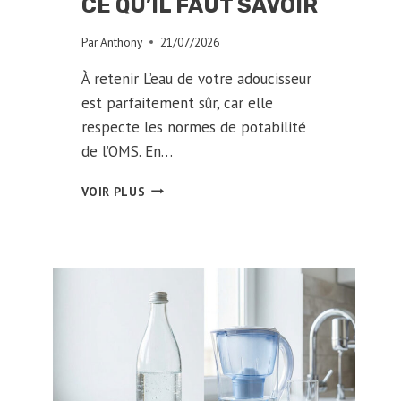
CE QU’IL FAUT SAVOIR
Par
Anthony
21/07/2026
À retenir L’eau de votre adoucisseur
est parfaitement sûr, car elle
respecte les normes de potabilité
de l’OMS. En…
PEUT-
VOIR PLUS
ON
BOIRE
L’EAU
D’UN
ADOUCISSEUR
?
CE
QU’IL
FAUT
SAVOIR