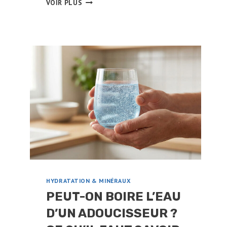
VOIR PLUS
ACTIF
ET
EAU
:
DANGER
RÉEL
OU
SOLUTION
POUR
VOTRE
SANTÉ
?
HYDRATATION & MINÉRAUX
PEUT-ON BOIRE L’EAU
D’UN ADOUCISSEUR ?