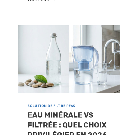
ON
BOIRE
L’EAU
D’UN
ADOUCISSEUR
?
CE
QU’IL
FAUT
SAVOIR
SOLUTION DE FILTRE PFAS
EAU MINÉRALE VS
FILTRÉE : QUEL CHOIX