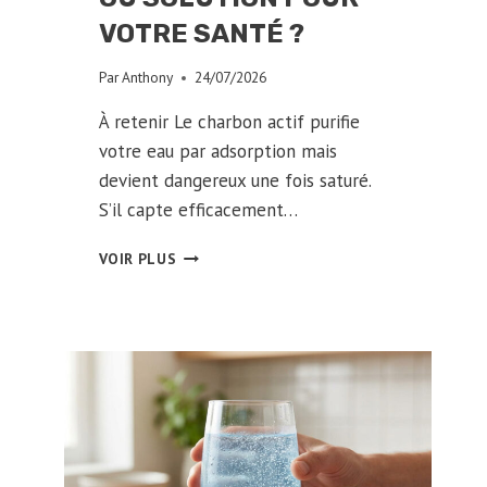
VOTRE SANTÉ ?
Par
Anthony
24/07/2026
À retenir Le charbon actif purifie
votre eau par adsorption mais
devient dangereux une fois saturé.
S’il capte efficacement…
CHARBON
VOIR PLUS
ACTIF
ET
EAU
:
DANGER
RÉEL
OU
SOLUTION
POUR
VOTRE