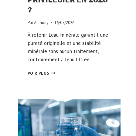
PRIVILÉGIER EN 2026
?
Par
Anthony
16/07/2026
À retenir L’eau minérale garantit une
pureté originelle et une stabilité
minérale sans aucun traitement,
contrairement à l’eau filtrée…
EAU
VOIR PLUS
MINÉRALE
VS
FILTRÉE
:
QUEL
CHOIX
PRIVILÉGIER
EN
2026
?