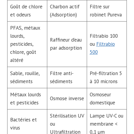
Goût de chlore
Charbon actif
Filtre sur
et odeurs
(Adsorption)
robinet Pureva
PFAS, métaux
lourds,
Filtrabio 100
Raffineur d’eau
pesticides,
ou
Filtrabio
par adsorption
chlore, goût
500
altéré
Sable, rouille,
Filtre anti-
Pré-filtration 5
sédiments
sédiments
à 10 microns
Métaux lourds
Osmoseur
Osmose inverse
et pesticides
domestique
Stérilisation UV
Lampe UV-C ou
Bactéries et
ou
membrane <
virus
Ultrafiltration
0,1 µm