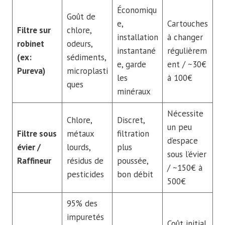
Économiqu
Goût de
e,
Cartouches
Filtre sur
chlore,
installation
à changer
robinet
odeurs,
instantané
régulièrem
(ex:
sédiments,
e, garde
ent / ~30€
Pureva)
microplasti
les
à 100€
ques
minéraux
Nécessite
Chlore,
Discret,
un peu
Filtre sous
métaux
filtration
d’espace
évier /
lourds,
plus
sous l’évier
Raffineur
résidus de
poussée,
/ ~150€ à
pesticides
bon débit
500€
95% des
impuretés
Coût initial