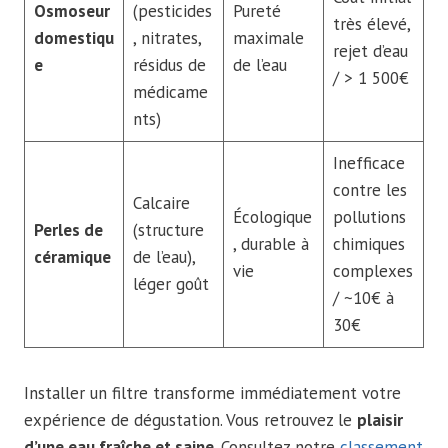
Osmoseur
(pesticides
Pureté
très élevé,
domestiqu
, nitrates,
maximale
rejet d’eau
e
résidus de
de l’eau
/ > 1 500€
médicame
nts)
Inefficace
contre les
Calcaire
Écologique
pollutions
Perles de
(structure
, durable à
chimiques
céramique
de l’eau),
vie
complexes
léger goût
/ ~10€ à
30€
Installer un filtre transforme immédiatement votre
expérience de dégustation. Vous retrouvez le
plaisir
d’une eau fraîche et saine
. Consultez notre
classement