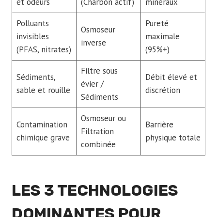
et odeurs
(Charbon actif)
minéraux
Polluants
Pureté
Osmoseur
invisibles
maximale
inverse
(PFAS, nitrates)
(95%+)
Filtre sous
Sédiments,
Débit élevé et
évier /
sable et rouille
discrétion
Sédiments
Osmoseur ou
Contamination
Barrière
Filtration
chimique grave
physique totale
combinée
LES 3 TECHNOLOGIES
DOMINANTES POUR