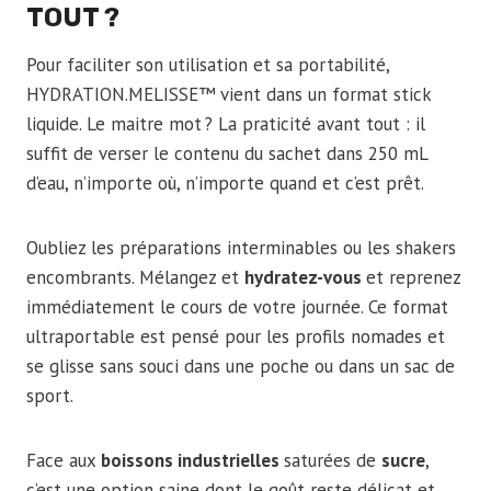
TOUT
?
Pour faciliter son utilisation et sa portabilité,
HYDRATION.MELISSE™ vient dans un format stick
liquide. Le maitre mot ? La praticité avant tout : il
suffit de verser le contenu du sachet dans 250 mL
d’eau, n’importe où, n’importe quand et c’est prêt.
Oubliez les préparations interminables ou les shakers
encombrants. Mélangez et
hydratez-vous
et reprenez
immédiatement le cours de votre journée. Ce format
ultraportable est pensé pour les profils nomades et
se glisse sans souci dans une poche ou dans un sac de
sport.
Face aux
boissons industrielles
saturées de
sucre
,
c’est une option saine dont le goût reste délicat et