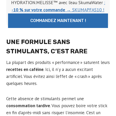
HYDRATION.MELISSE™ avec l’eau SkumaWater
w
:
a
-10 % sur votre commande
→ SKUMAPFAS10 !
t
COMMANDEZ MAINTENANT !
e
r
:
UNE FORMULE SANS
L
STIMULANTS, C’EST RARE
e
v
La plupart des produits « performance » saturent leurs
e
recettes en caféine
. Ici, il n’y a aucun excitant
r
artificiel. Vous évitez ainsi l’effet de « crash » après
d
quelques heures.
i
c
Cette absence de stimulants permet une
t
consommation tardive
. Vous pouvez boire votre stick
c
en fin d’après-midi sans risquer l’insomnie. C’est un
o