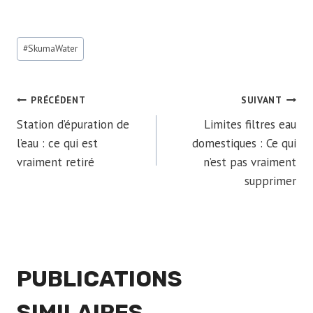
Étiquettes
#
SkumaWater
de
la
publication :
NAVIGATION
PRÉCÉDENT
SUIVANT
Station d’épuration de
Limites filtres eau
DE
l’eau : ce qui est
domestiques : Ce qui
vraiment retiré
n’est pas vraiment
L’ARTICLE
supprimer
PUBLICATIONS
SIMILAIRES