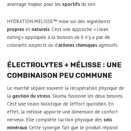
avantage majeur pour les
sportifs
du soir.
m
p
HYDRATION.MELISSE™ mise sur des ingrédients
l
propres
et
naturels
. C’est une approche « clean
e
eating » appliquée à la boisson où il n’y a pas de
t
colorants suspects ou d’
arômes chimiques
agressifs.
e
t
s
ÉLECTROLYTES + MÉLISSE : UNE
a
COMBINAISON PEU COMMUNE
n
s
Le marché sépare souvent la récupération physique de
d
la
gestion du stress
. Sküma fusionne les deux besoins.
é
C’est une vision holistique de l’effort quotidien. En
t
effet, la mélisse apporte une dimension de confort
o
nerveux. Elle complète l’action physique des
sels
u
minéraux
. Cette synergie fait que le produit répond