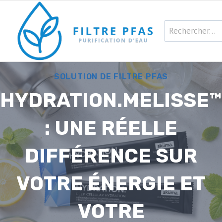
Aller
au
Rechercher :
contenu
SOLUTION DE FILTRE PFAS
HYDRATION.MELISSE™
: UNE RÉELLE
DIFFÉRENCE SUR
VOTRE ÉNERGIE ET
VOTRE