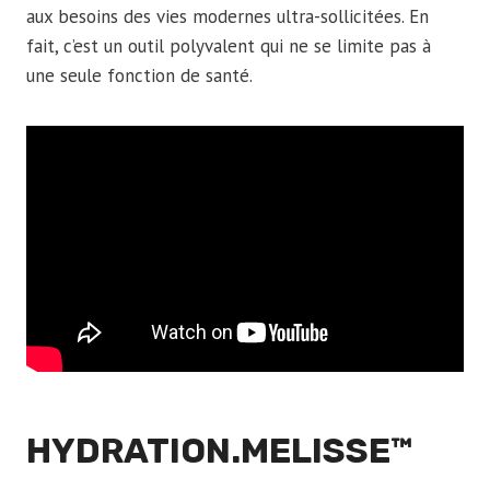
r
aux besoins des vies modernes ultra-sollicitées. En
2
fait, c’est un outil polyvalent qui ne se limite pas à
0
une seule fonction de santé.
2
6
HYDRATION.MELISSE™