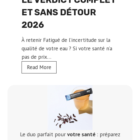
ET SANS DÉTOUR
2026
À retenir Fatigué de l’incertitude sur la
qualité de votre eau ? Si votre santé n’a
pas de prix…
A
Read More
v
i
s
S
k
u
m
Le duo parfait pour
votre santé
: préparez
a