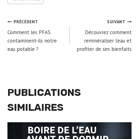
de
la
publication :
NAVIGATION
PRÉCÉDENT
SUIVANT
Comment les PFAS
Découvrez comment
DE
contaminent-ils notre
reminéraliser l’eau et
eau potable ?
profiter de ses bienfaits
L’ARTICLE
PUBLICATIONS
SIMILAIRES