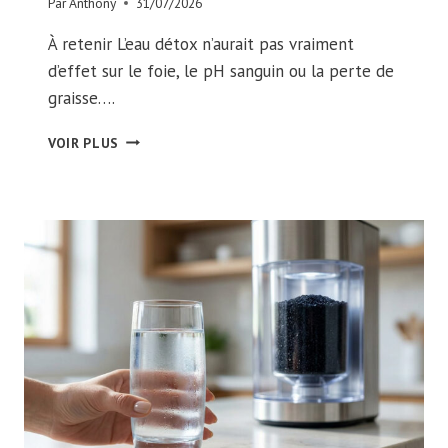
Par
Anthony
31/07/2026
À retenir L’eau détox n’aurait pas vraiment
d’effet sur le foie, le pH sanguin ou la perte de
graisse….
EAU
VOIR PLUS
DÉTOX
:
MYTHE
OU
RÉALITÉ
?
CE
QUE
DIT
VRAIMENT
LA
SCIENCE