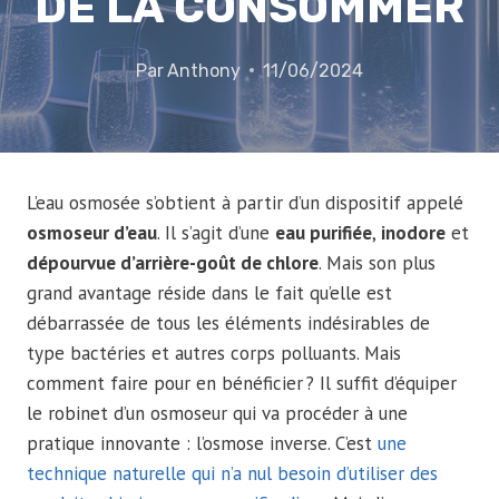
DE LA CONSOMMER
Par
Anthony
11/06/2024
L’eau osmosée s’obtient à partir d’un dispositif appelé
osmoseur d’eau
. Il s’agit d’une
eau purifiée
,
inodore
et
dépourvue d’arrière-goût de chlore
. Mais son plus
grand avantage réside dans le fait qu’elle est
débarrassée de tous les éléments indésirables de
type bactéries et autres corps polluants. Mais
comment faire pour en bénéficier ? Il suffit d’équiper
le robinet d’un osmoseur qui va procéder à une
pratique innovante : l’osmose inverse. C’est
une
technique naturelle qui n’a nul besoin d’utiliser des