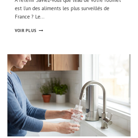
À retenir Saviez-vous que l’eau de votre robinet
est l’un des aliments les plus surveillés de
France ? Le…
CONTRÔLE
VOIR PLUS
EAU
POTABLE
:
QUI
VEILLE
SUR
LA
QUALITÉ
DE
VOTRE
EAU
?