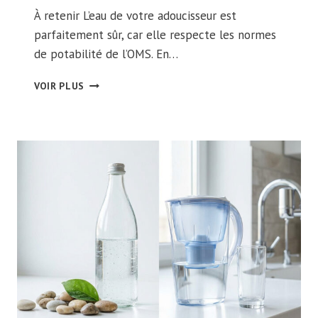
À retenir L’eau de votre adoucisseur est
parfaitement sûr, car elle respecte les normes
de potabilité de l’OMS. En…
PEUT-
VOIR PLUS
ON
BOIRE
L’EAU
D’UN
ADOUCISSEUR
?
CE
QU’IL
FAUT
SAVOIR