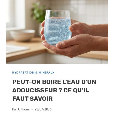
DANGER
RÉEL
OU
SOLUTION
POUR
VOTRE
SANTÉ
?
HYDRATATION & MINÉRAUX
PEUT-ON BOIRE L’EAU D’UN
ADOUCISSEUR ? CE QU’IL
FAUT SAVOIR
Par
Anthony
21/07/2026