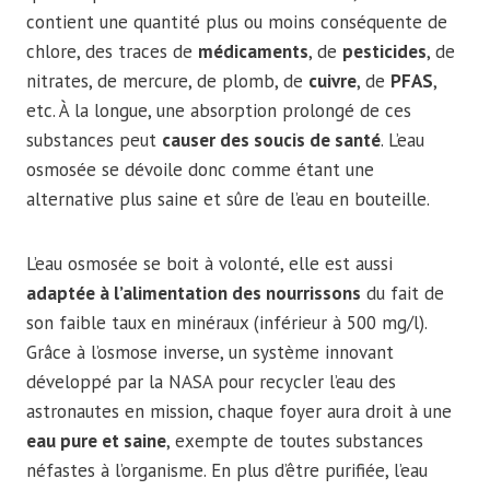
contient une quantité plus ou moins conséquente de
chlore, des traces de
médicaments
, de
pesticides
, de
nitrates, de mercure, de plomb, de
cuivre
, de
PFAS
,
etc. À la longue, une absorption prolongé de ces
substances peut
causer des soucis de santé
. L’eau
osmosée se dévoile donc comme étant une
alternative plus saine et sûre de l’eau en bouteille.
L’eau osmosée se boit à volonté, elle est aussi
adaptée à l’alimentation des nourrissons
du fait de
son faible taux en minéraux (inférieur à 500 mg/l).
Grâce à l’osmose inverse, un système innovant
développé par la NASA pour recycler l’eau des
astronautes en mission, chaque foyer aura droit à une
eau pure et saine
, exempte de toutes substances
néfastes à l’organisme. En plus d’être purifiée, l’eau