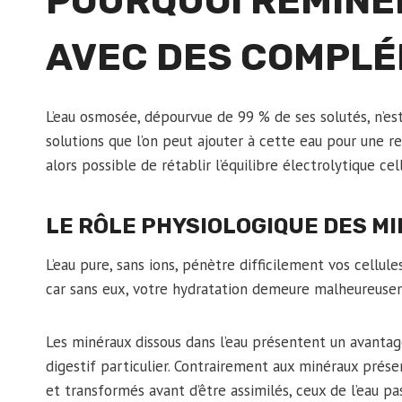
POURQUOI REMINÉ
AVEC DES COMPL
L’eau osmosée, dépourvue de 99 % de ses solutés, n’est
solutions que l’on peut ajouter à cette eau pour une r
alors possible de rétablir l’équilibre électrolytique ce
LE RÔLE PHYSIOLOGIQUE DES M
L’eau pure, sans ions, pénètre difficilement vos cellule
car sans eux, votre hydratation demeure malheureusem
Les minéraux dissous dans l’eau présentent un avantag
digestif particulier. Contrairement aux minéraux présen
et transformés avant d’être assimilés, ceux de l’eau p