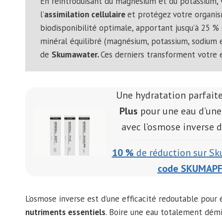
En réintroduisant du magnésium et du potassium, v
l’
assimilation cellulaire
et protégez votre organis
biodisponibilité optimale, apportant jusqu’à 25 % 
minéral équilibré (magnésium, potassium, sodium e
de
Skumawater.
Ces derniers transforment votre 
Une hydratation parfait
Plus
pour une eau d’une
avec l’osmose inverse 
10 %
de réduction sur S
code SKUMAP
L’osmose inverse est d’une efficacité redoutable pour 
nutriments essentiels
. Boire une eau totalement démi