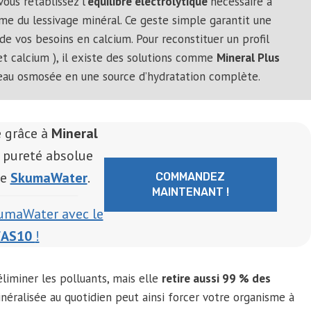
ous rétablissez l’
équilibre électrolytique
nécessaire à
me du lessivage minéral. Ce geste simple garantit une
de vos besoins en calcium. Pour reconstituer un profil
t calcium ), il existe des solutions comme
Mineral Plus
eau osmosée en une source d’hydratation complète.
e grâce à
Mineral
 pureté absolue
de
SkumaWater
.
COMMANDEZ
MAINTENANT !
kumaWater avec le
FAS10
!
éliminer les polluants, mais elle
retire aussi 99 % des
néralisée au quotidien peut ainsi forcer votre organisme à