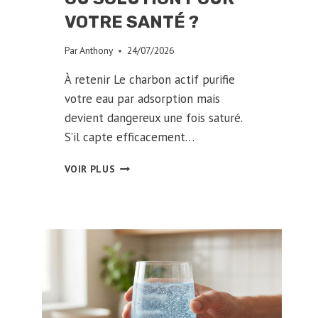
VOTRE SANTÉ ?
Par
Anthony
24/07/2026
À retenir Le charbon actif purifie
votre eau par adsorption mais
devient dangereux une fois saturé.
S’il capte efficacement…
CHARBON
VOIR PLUS
ACTIF
ET
EAU
:
DANGER
RÉEL
OU
SOLUTION
POUR
VOTRE