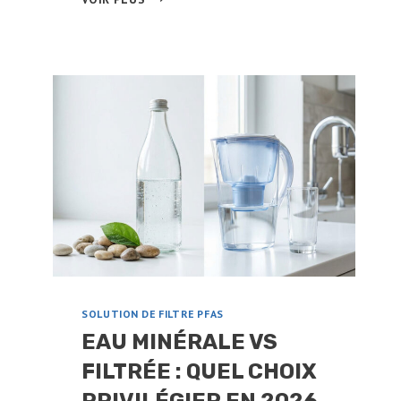
ON
BOIRE
L’EAU
D’UN
ADOUCISSEUR
?
CE
QU’IL
FAUT
SAVOIR
SOLUTION DE FILTRE PFAS
EAU MINÉRALE VS
FILTRÉE : QUEL CHOIX