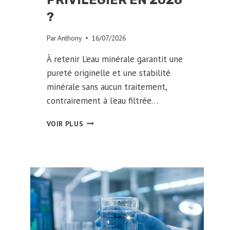
PRIVILÉGIER EN 2026
?
Par
Anthony
16/07/2026
À retenir L’eau minérale garantit une
pureté originelle et une stabilité
minérale sans aucun traitement,
contrairement à l’eau filtrée…
EAU
VOIR PLUS
MINÉRALE
VS
FILTRÉE
:
QUEL
CHOIX
PRIVILÉGIER
EN
2026
?