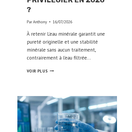
PRIVILÉGIER EN 2026
?
Par
Anthony
16/07/2026
À retenir L’eau minérale garantit une
pureté originelle et une stabilité
minérale sans aucun traitement,
contrairement à l’eau filtrée…
EAU
VOIR PLUS
MINÉRALE
VS
FILTRÉE
:
QUEL
CHOIX
PRIVILÉGIER
EN
2026
?