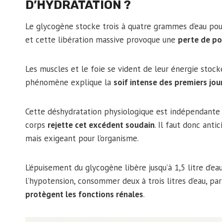
D’HYDRATATION ?
Le glycogène stocke trois à quatre grammes d’eau pou
et cette libération massive provoque une
perte de po
Les muscles et le foie se vident de leur énergie stocké
phénomène explique la
soif intense des premiers jou
Cette déshydratation physiologique est indépendante
corps
rejette cet excédent soudain
. Il faut donc anti
mais exigeant pour l’organisme.
L’épuisement du glycogène libère jusqu’à 1,5 litre d’eau
l’hypotension, consommer deux à trois litres d’eau, pa
protègent les fonctions rénales
.