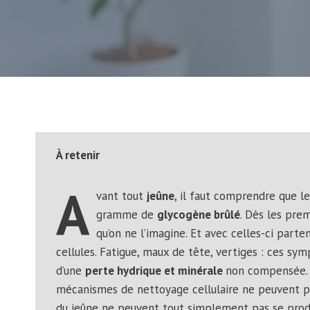
À retenir
A
vant tout
jeûne
, il faut comprendre que l
gramme de
glycogène brûlé
. Dès les prem
qu’on ne l’imagine. Et avec celles-ci parte
cellules. Fatigue, maux de tête, vertiges : ces sy
d’une
perte hydrique et minérale
non compensée. 
mécanismes de nettoyage cellulaire ne peuvent pas
du jeûne ne peuvent tout simplement pas se prod