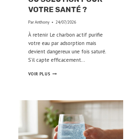
VOTRE SANTÉ ?
Par
Anthony
24/07/2026
À retenir Le charbon actif purifie
votre eau par adsorption mais
devient dangereux une fois saturé.
S’il capte efficacement…
CHARBON
VOIR PLUS
ACTIF
ET
EAU
:
DANGER
RÉEL
OU
SOLUTION
POUR
VOTRE