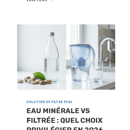
ON
BOIRE
L’EAU
D’UN
ADOUCISSEUR
?
CE
QU’IL
FAUT
SAVOIR
SOLUTION DE FILTRE PFAS
EAU MINÉRALE VS
FILTRÉE : QUEL CHOIX