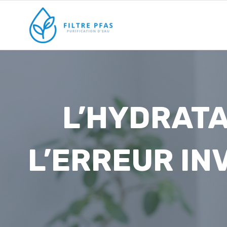
Aller
au
contenu
L’HYDRATA
L’ERREUR IN