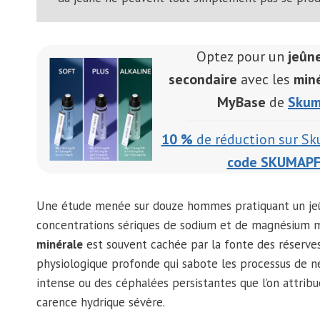
Optez pour un
jeûne
secondaire
avec les
miné
MyBase
de
Skum
10 %
de réduction sur S
code SKUMAP
Une étude menée sur douze hommes pratiquant un jeûne
concentrations sériques de sodium et de magnésium m
minérale
est souvent cachée par la fonte des réserve
physiologique profonde qui sabote les processus de net
intense ou des céphalées persistantes que l’on attribue
carence hydrique sévère.