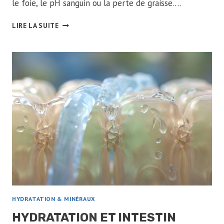
le foie, le pH sanguin ou la perte de graisse….
EAU
LIRE LA SUITE
DÉTOX
:
MYTHE
OU
RÉALITÉ
?
CE
QUE
DIT
VRAIMENT
LA
SCIENCE
HYDRATATION & MINÉRAUX
HYDRATATION ET INTESTIN