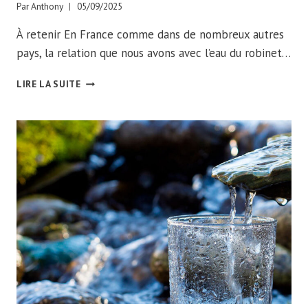
Par
Anthony
05/09/2025
À retenir En France comme dans de nombreux autres
pays, la relation que nous avons avec l’eau du robinet…
EAU
LIRE LA SUITE
REMINÉRALISÉE
MAISON
SKÜMA
WATER
:
MA
RÉVÉLATION
PURETÉ