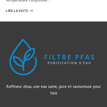
BOIRE
LIRE LA SUITE
DE
L’EAU
AVANT
DE
DORMIR
:
MYTHE
OU
BIENFAIT
?
Raffineur d’eau, une eau saine, pure et savoureuse pour
tous